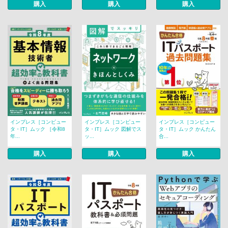
購入
購入
購入
インプレス［コンピュー
インプレス［コンピュー
インプレス［コンピュー
タ・IT］ムック ［令和8
タ・IT］ムック 図解でス
タ・IT］ムック かんたん
年...
ッ...
合...
購入
購入
購入