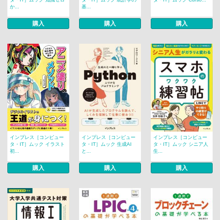
か...
基...
購入
購入
購入
インプレス［コンピュー
インプレス［コンピュー
インプレス［コンピュー
タ・IT］ムック イラスト
タ・IT］ムック 生成AI
タ・IT］ムック シニア人
初...
と...
生...
購入
購入
購入