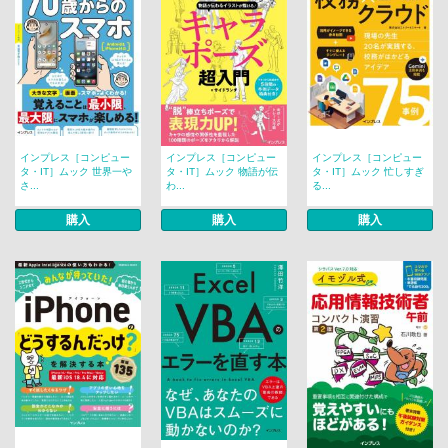
インプレス［コンピュー
インプレス［コンピュー
インプレス［コンピュー
タ・IT］ムック 世界一や
タ・IT］ムック 物語が伝
タ・IT］ムック 忙しすぎ
さ...
わ...
る...
購入
購入
購入