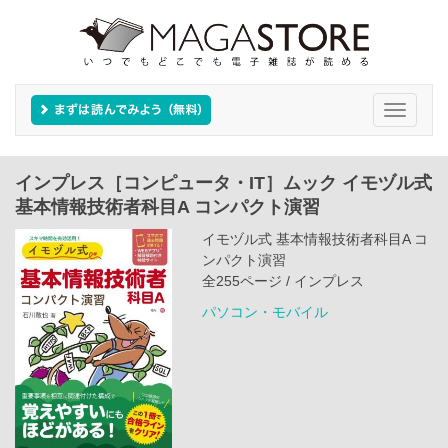
Toggle
navigati
インプレス［コンピュータ・IT］ムック イモヅル式
基本情報技術者科目A コンパクト演習
イモヅル式 基本情報技術者科目A コ
ンパクト演習
全255ページ / インプレス
パソコン・モバイル