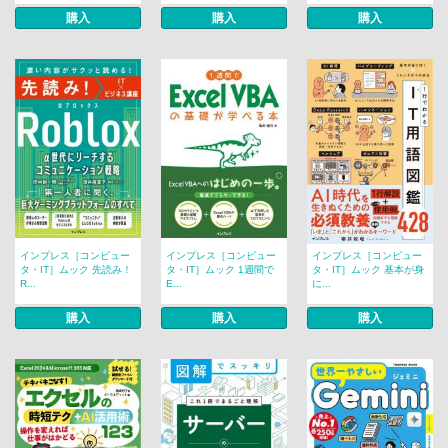
購入
購入
購入
インプレス［コンピュー
インプレス［コンピュー
インプレス［コンピュー
タ・IT］ムック 先読み！
タ・IT］ムック 1週間で
タ・IT］ムック 基本が身
R...
E...
に...
購入
購入
購入