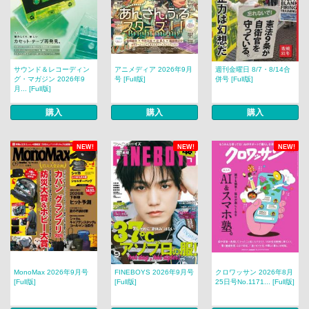
サウンド＆レコーディン
アニメディア 2026年9月
週刊金曜日 8/7・8/14合
グ・マガジン 2026年9
号 [Full版]
併号 [Full版]
月... [Full版]
購入
購入
購入
NEW!
NEW!
NEW!
MonoMax 2026年9月号
FINEBOYS 2026年9月号
クロワッサン 2026年8月
[Full版]
[Full版]
25日号No.1171... [Full版]