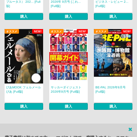
ブルータス） 202... [Full
2026年 9月号 [これ...
ビジネス・レビュー 2...
版]
[Full版]
[Full版]
購入
購入
購入
オススメ
NEW!
オススメ
NEW!
オススメ
NEW!
ぴあMOOK フェルメール
サッカーダイジェスト
BE-PAL 2026年9月号
ぴあ [Full版]
2026年9月号 [Full版]
[Full版]
購入
購入
購入