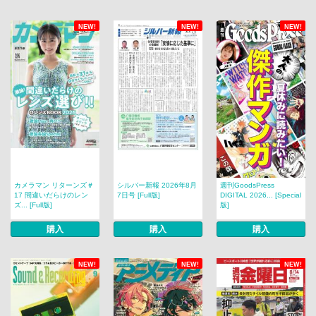
NEW!
NEW!
NEW!
カメラマン リターンズ＃
シルバー新報 2026年8月
週刊GoodsPress
17 間違いだらけのレン
7日号 [Full版]
DIGITAL 2026... [Special
ズ... [Full版]
版]
購入
購入
購入
NEW!
NEW!
NEW!