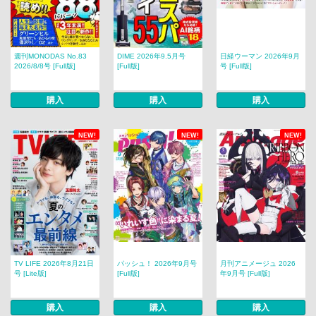
週刊MONODAS No.83
DIME 2026年9.5月号
日経ウーマン 2026年9月
2026/8/8号 [Full版]
[Full版]
号 [Full版]
購入
購入
購入
NEW!
NEW!
NEW!
TV LIFE 2026年8月21日
パッシュ！ 2026年9月号
月刊アニメージュ 2026
号 [Lite版]
[Full版]
年9月号 [Full版]
購入
購入
購入