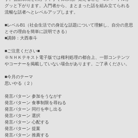
グッと下がります。入門者から、まとまった話を組み立てられる
流暢な話者へとレベルアップします。
■レベルB1（社会生活での身近な話題について理解し、自分の意思
とその理由を簡単に説明できる）
■講師：大西泰斗
■ご注意ください■
※ＮＨＫテキスト電子版では権利処理の都合上、一部コンテンツ
やコーナーを掲載していない場合があります。ご了承ください。
■今月のテーマ
思いやる（２）
発言パターン 参加をうながす
発言パターン 食事制限を尋ねる
発言パターン 同行を申し出る
発言パターン 選択
発言パターン 心配する
発言パターン 提案
発言パターン 推薦する