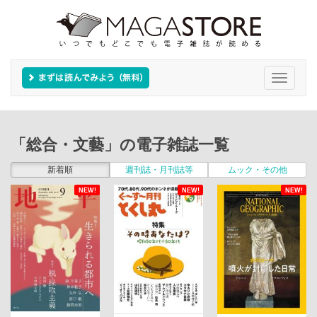
Toggle
navigati
「総合・文藝」の電子雑誌一覧
新着順
週刊誌・月刊誌等
ムック・その他
NEW!
NEW!
NEW!