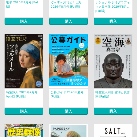
地平 2026年9月号 [Full
ぐ～す～月刊とくし丸
ナショナル ジオグラフィ
版]
2026年8月号 [Full版]
ック日本版 2026年8月...
[Full版]
購入
購入
購入
時空旅人 2026年9月号
公募ガイド 2026年夏号
時空旅人別冊 空海と真言
Vol.93 [Full版]
[Full版]
宗 [Full版]
購入
購入
購入