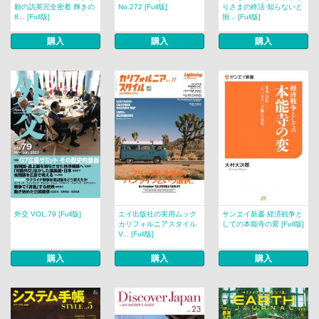
願の訪英完全密着 輝きの
No.272 [Full版]
りさまの終活 知らないと
8... [Full版]
損... [Full版]
購入
購入
購入
外交 VOL.79 [Full版]
エイ出版社の実用ムック
サンエイ新書 経済戦争と
カリフォルニアスタイル
しての本能寺の変 [Full版]
V... [Full版]
購入
購入
購入