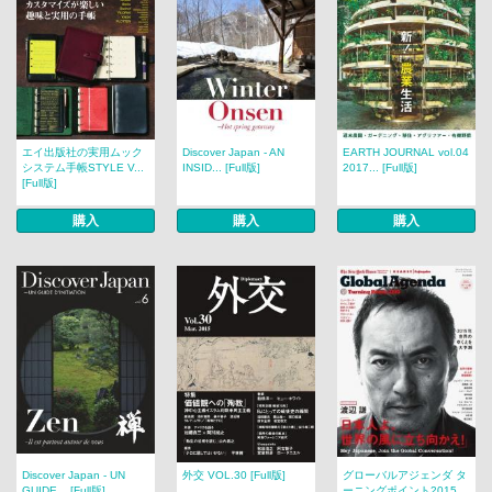
エイ出版社の実用ムック
Discover Japan - AN
EARTH JOURNAL vol.04
システム手帳STYLE V...
INSID... [Full版]
2017... [Full版]
[Full版]
購入
購入
購入
Discover Japan - UN
外交 VOL.30 [Full版]
グローバルアジェンダ タ
GUIDE... [Full版]
ーニングポイント2015