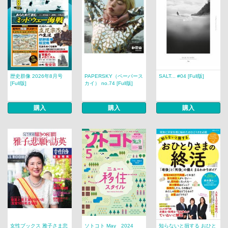
歴史群像 2026年8月号
PAPERSKY（ペーパース
SALT... #04 [Full版]
[Full版]
カイ） no.74 [Full版]
購入
購入
購入
女性ブックス 雅子さま悲
ソトコト May 2024
知らないと損する おひと