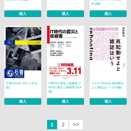
[Full版]
購入
購入
購入
石巻VOICE VOL.2 [Full
IT時代の震災と核被害 IT
エルマガbooks 再起動せ
版]
時代の震災と核被害 [Full
よと雑誌はいう [Full版]
版]
購入
購入
購入
1
2
>>