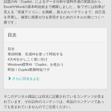
話題のAI「Copilot」によるデータ分析や資料作成の実践法から、
ExcelやWordの基本時短術まで網羅しました 。各ワザには効果が
見える「倍速アイコン」を掲載 。新人からベテランまで、自己流
を卒業し、確実に残業ゼロを実現するためのスキルが身につく一
冊です 。
目次
目次
巻頭特集 生成AIを使って時短する
4大AIをかしこく使い分け
Windows標準AI「Copilot」を使おう
即効！Copilot業務時短ワザ
さらに目次をよむ
※このデジタル雑誌には目次に記載されているコンテンツが含ま
れています。それ以外のコンテンツは、本誌のコンテンツであっ
ても含まれていませんのでご注意ください。