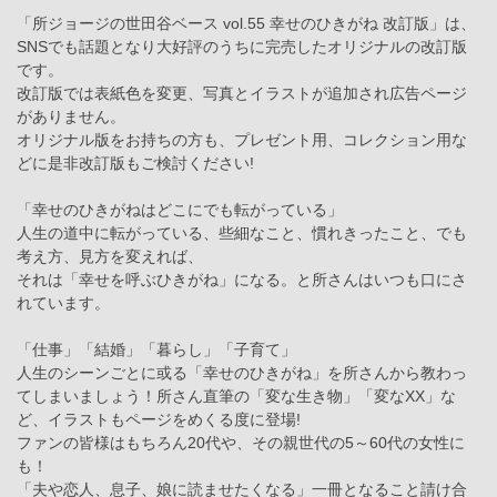
「所ジョージの世田谷ベース vol.55 幸せのひきがね 改訂版」は、
SNSでも話題となり大好評のうちに完売したオリジナルの改訂版
です。
改訂版では表紙色を変更、写真とイラストが追加され広告ページ
がありません。
オリジナル版をお持ちの方も、プレゼント用、コレクション用な
どに是非改訂版もご検討ください!
「幸せのひきがねはどこにでも転がっている」
人生の道中に転がっている、些細なこと、慣れきったこと、でも
考え方、見方を変えれば、
それは「幸せを呼ぶひきがね」になる。と所さんはいつも口にさ
れています。
「仕事」「結婚」「暮らし」「子育て」
人生のシーンごとに或る「幸せのひきがね」を所さんから教わっ
てしまいましょう！所さん直筆の「変な生き物」「変なXX」な
ど、イラストもページをめくる度に登場!
ファンの皆様はもちろん20代や、その親世代の5～60代の女性に
も！
「夫や恋人、息子、娘に読ませたくなる」一冊となること請け合