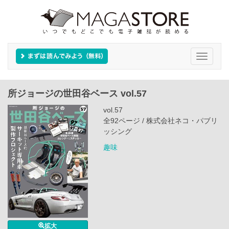
Toggle
navigati
所ジョージの世田谷ベース vol.57
vol.57
全92ページ / 株式会社ネコ・パブリ
ッシング
趣味
拡大