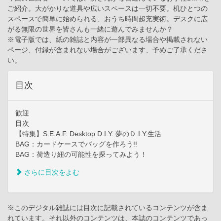
ご紹介。大がかりな道具や広いスペースは一切不要。机ひとつの
スペースで簡単に始められる、おうち時間超充実術。デスクに広
がる無限の世界を皆さんも一緒に遊んでみませんか？
※電子版では、紙の雑誌と内容が一部異なる場合や掲載されない
ページ、付録が含まれない場合がございます、予めご了承くださ
い。
目次
歓迎
目次
【特集】S.E.A.F. Desktop D.I.Y. 夢のＤ.I.Y.生活
BAG：カードケースでバッグを作ろう!!
BAG：荷造り紐の可能性を探ってみよう！
さらに目次をよむ
※このデジタル雑誌には目次に記載されているコンテンツが含ま
れています。それ以外のコンテンツは、本誌のコンテンツであっ