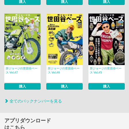
購入
購入
購入
所ジョージの世田谷ベー
所ジョージの世田谷ベー
所ジョージの世田谷ベー
ス Vol.47
ス Vol.46
ス Vol.45
購入
購入
購入
全てのバックナンバーを見る
アプリダウンロード
はこちら