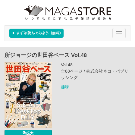
Toggle
navigati
所ジョージの世田谷ベース Vol.48
Vol.48
全88ページ / 株式会社ネコ・パブリ
ッシング
趣味
拡大