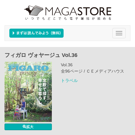
Toggle
navigati
フィガロ ヴォヤージュ Vol.36
Vol.36
全96ページ / ＣＥメディアハウス
トラベル
拡大