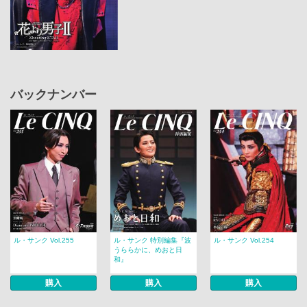
バックナンバー
ル・サンク Vol.255
ル・サンク 特別編集『波
ル・サンク Vol.254
うららかに、めおと日
和』
購入
購入
購入