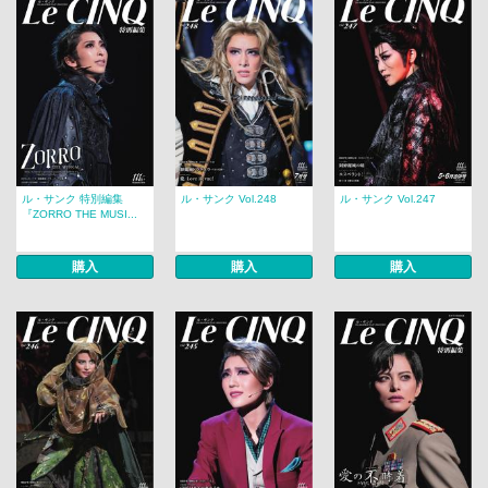
ル・サンク 特別編集
ル・サンク Vol.248
ル・サンク Vol.247
『ZORRO THE MUSI...
購入
購入
購入