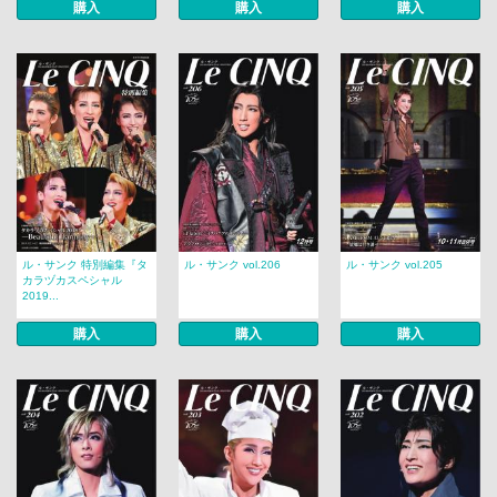
購入
購入
購入
ル・サンク 特別編集『タ
ル・サンク vol.206
ル・サンク vol.205
カラヅカスペシャル
2019...
購入
購入
購入