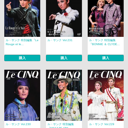
ル・サンク 特別編集『Le
ル・サンク Vol.231
ル・サンク 特別編集
Rouge et le...
『BONNIE ＆ CLYDE...
購入
購入
購入
ル・サンク Vol.230
ル・サンク 特別編集
ル・サンク Vol.229