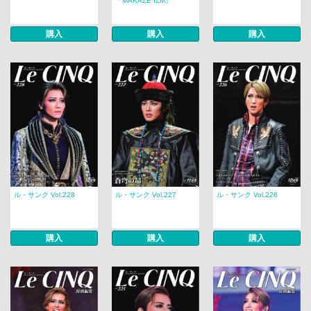
『MAKAZE IZM』
購入
購入
購入
ル・サンク Vol.228
ル・サンク Vol.227
ル・サンク Vol.226
購入
購入
購入