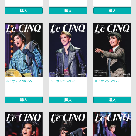
購入
購入
購入
ル・サンク Vol.222
ル・サンク Vol.221
ル・サンク Vol.220
購入
購入
購入