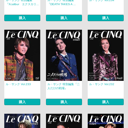
ル・サンク 特別編集
ル・サンク 特別編集
ル・サンク Vol.234
『Xcalibur エクスカリ...
『DEATH TAKES A ...
購入
購入
購入
ル・サンク Vol.233
ル・サンク 特別編集『二
ル・サンク Vol.232
人だけの戦場』
購入
購入
購入