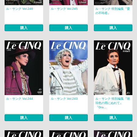
ル・サンク Vol.246
ル・サンク Vol.245
ル・サンク 特別編集『愛
の不時着』
購入
購入
購入
ル・サンク Vol.244
ル・サンク Vol.243
ル・サンク 特別編集『琥
珀色の雨にぬれて』
『Gra...
購入
購入
購入