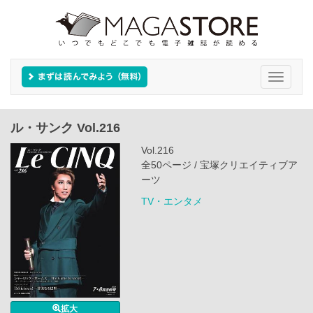
Toggle
navigati
ル・サンク Vol.216
Vol.216
全50ページ / 宝塚クリエイティブア
ーツ
TV・エンタメ
拡大