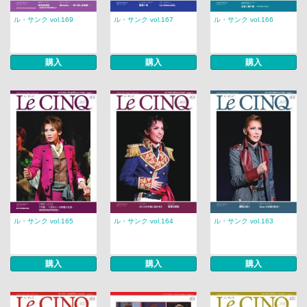
ル・サンク vol.169
ル・サンク vol.167
ル・サンク vol.166
購入
購入
購入
ル・サンク vol.165
ル・サンク vol.164
ル・サンク vol.163
購入
購入
購入