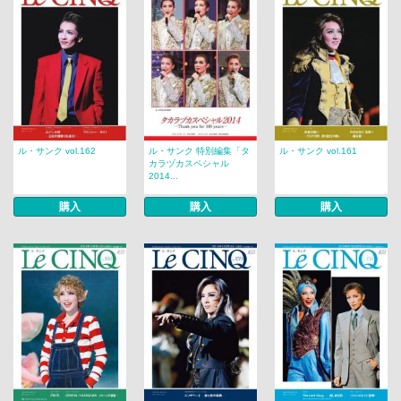
ル・サンク vol.162
ル・サンク 特別編集「タ
ル・サンク vol.161
カラヅカスペシャル
2014...
購入
購入
購入