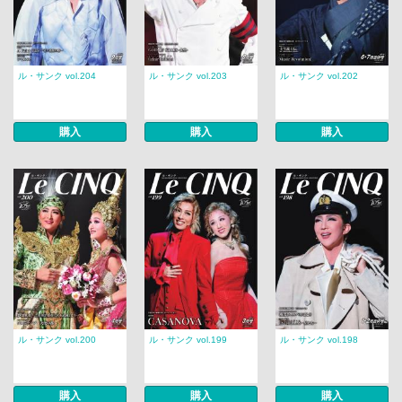
ル・サンク vol.204
ル・サンク vol.203
ル・サンク vol.202
購入
購入
購入
ル・サンク vol.200
ル・サンク vol.199
ル・サンク vol.198
購入
購入
購入