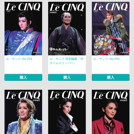
ル・サンク Vol.253
ル・サンク 特別編集『侍
ル・サンク Vol.252
タイムスリッパー』
購入
購入
購入