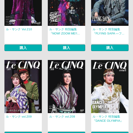
ル・サンク Vol.210
ル・サンク 特別編集
ル・サンク 特別編集
『NOW! ZOOM ME!!...
『FLYING SAPA ―フ...
購入
購入
購入
ル・サンク vol.209
ル・サンク vol.208
ル・サンク 特別編集
『DANCE OLYMPIA』