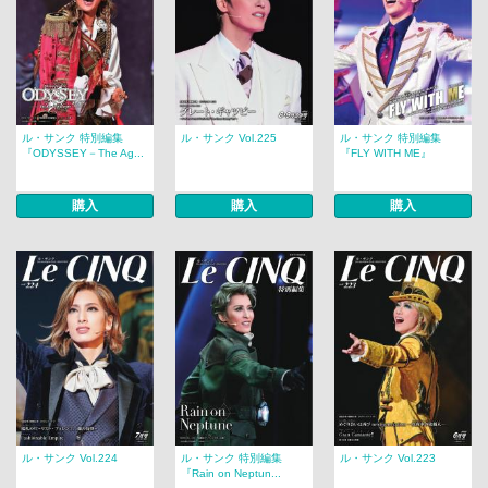
ル・サンク 特別編集
ル・サンク Vol.225
ル・サンク 特別編集
『ODYSSEY－The Ag...
『FLY WITH ME』
購入
購入
購入
ル・サンク Vol.224
ル・サンク 特別編集
ル・サンク Vol.223
『Rain on Neptun...