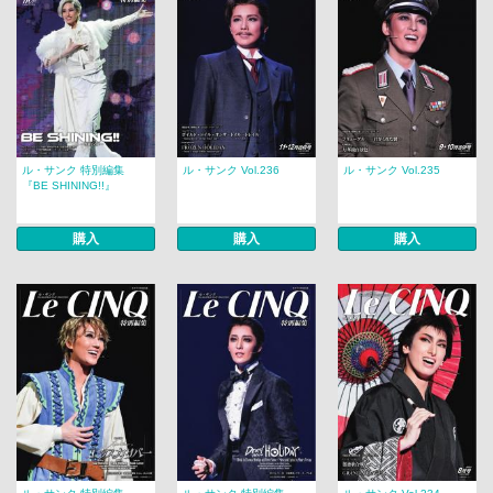
ル・サンク 特別編集
ル・サンク Vol.236
ル・サンク Vol.235
『BE SHINING!!』
購入
購入
購入