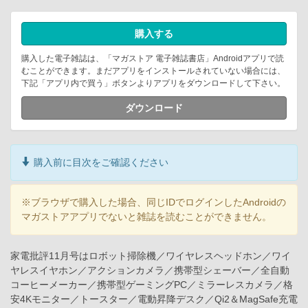
購入する
購入した電子雑誌は、「マガストア 電子雑誌書店」Androidアプリで読
むことができます。まだアプリをインストールされていない場合には、
下記「アプリ内で買う」ボタンよりアプリをダウンロードして下さい。
ダウンロード
購入前に目次をご確認ください
※ブラウザで購入した場合、同じIDでログインしたAndroidの
マガストアアプリでないと雑誌を読むことができません。
家電批評11月号はロボット掃除機／ワイヤレスヘッドホン／ワイ
ヤレスイヤホン／アクションカメラ／携帯型シェーバー／全自動
コーヒーメーカー／携帯型ゲーミングPC／ミラーレスカメラ／格
安4Kモニター／トースター／電動昇降デスク／Qi2＆MagSafe充電