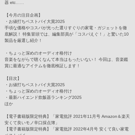
器 etc……
【今月の注目企画】
・お値打ちベストバイ大賞2025
手頃な価格やコスパが光った選りすぐりの家電・ガジェットを徹
底解説！ 特集冒頭では、編集部員が「コスパえぐ！」と驚いた10
製品を厳選し紹介！
・ちょっと深めのオーディオ格付け
音楽をながらで聴くなんて本当はもったいない！ 今回は、音楽鑑
賞に最適なアイテムを徹底検証します！
【目次】
・お値打ちベストバイ大賞2025
・ちょっと深めのオーディオ格付け
・最新ハイエンド炊飯器ランキング2025
ほか
【電子書籍版限定特典】「家電批評 2021年11月号 Amazon＆楽天
安くて良いモノ辛口採点簿」
【電子書籍版限定特典】「家電批評 2022年4月号 安くて良い家電