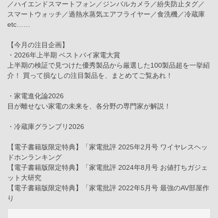
／ハイエンドスマートフォン／ジンバルカメラ／紛失防止タグ／
スマートウォッチ／過熱水蒸気エアフライヤー／食洗機／冷蔵庫
etc……
【今月の注目企画】
・2026年上半期 ベストバイ家電大賞
上半期の検証で見つけた優秀製品から厳選した100製品超を一挙紹
介！ 買って損なしの注目製品を、まとめてご覧あれ！
・家電進化論2026
目が離せない家電の未来を、各分野の専門家が解説！
・冷蔵庫グランプリ2026
【電子書籍版限定特典】「家電批評 2025年2月号 ワイヤレスヘッ
ドホンランキング
【電子書籍版限定特典】「家電批評 2024年8月号 お値打ちガジェ
ット大研究
【電子書籍版限定特典】「家電批評 2022年5月号 最強のAV部屋作
り