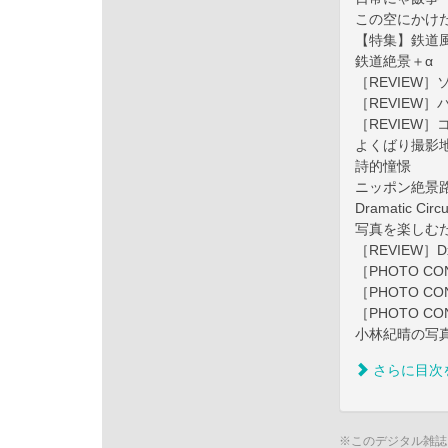
この空にかけ
【特集】鉄道風
鉄道絶景＋α
［REVIEW］ソニ
［REVIEW］パナ
［REVIEW］コシ
よくばり撮影
詩的憧憬
ニッポン絶景
Dramatic Circ
写真を楽しむ
［REVIEW］Dx
［PHOTO 
［PHOTO C
［PHOTO C
小林紀晴の写
さらに目次
※このデジタル雑誌