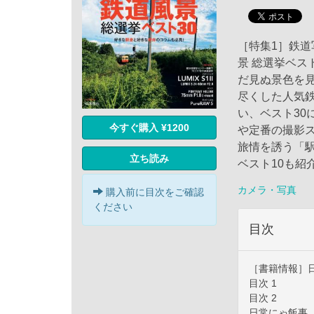
［特集1］鉄道
景 総選挙ベス
だ見ぬ景色を
尽くした人気鉄
い、ベスト30
今すぐ購入 ¥1200
や定番の撮影
旅情を誘う「駅
立ち読み
ベスト10も紹
カメラ・写真
購入前に目次をご確認
ください
目次
［書籍情報］日
目次 1
目次 2
日常にゃ飯事