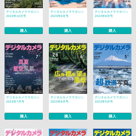
デジタルカメラマガジン
デジタルカメラマガジン
デジタルカメラマガジン
2023年10月号
2023年9月号
2023年8月号
購入
購入
購入
デジタルカメラマガジン
デジタルカメラマガジン
デジタルカメラマガジン
2023年7月号
2023年6月号
2023年5月号
購入
購入
購入