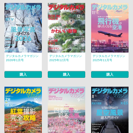
デジタルカメラマガジン
デジタルカメラマガジン
デジタルカメラマガジン
2026年1月号
2025年12月号
2025年11月号
購入
購入
購入