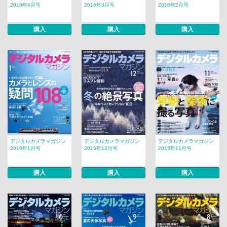
2016年4月号
2016年3月号
2016年2月号
購入
購入
購入
デジタルカメラマガジン
デジタルカメラマガジン
デジタルカメラマガジン
2016年1月号
2015年12月号
2015年11月号
購入
購入
購入