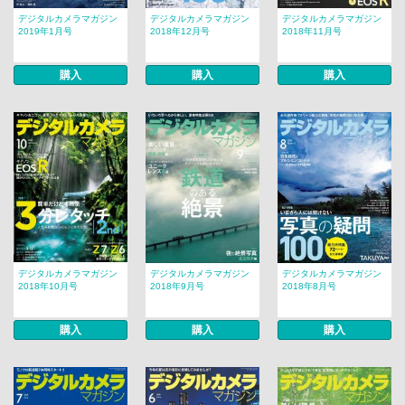
デジタルカメラマガジン
デジタルカメラマガジン
デジタルカメラマガジン
2019年1月号
2018年12月号
2018年11月号
購入
購入
購入
デジタルカメラマガジン
デジタルカメラマガジン
デジタルカメラマガジン
2018年10月号
2018年9月号
2018年8月号
購入
購入
購入