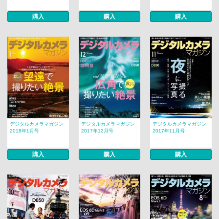
購入
購入
購入
デジタルカメラマガジン
デジタルカメラマガジン
デジタルカメラマガジン
2018年1月号
2017年12月号
2017年11月号
購入
購入
購入