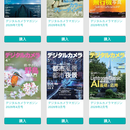
デジタルカメラマガジン
デジタルカメラマガジン
デジタルカメラマガジン
2026年7月号
2026年6月号
2026年5月号
購入
購入
購入
デジタルカメラマガジン
デジタルカメラマガジン
デジタルカメラマガジン
2026年4月号
2026年3月号
2026年2月号
購入
購入
購入