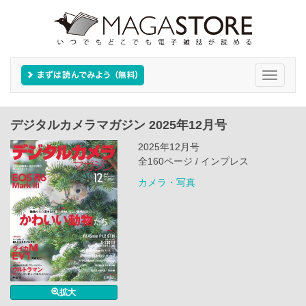
Toggle
navigati
デジタルカメラマガジン 2025年12月号
2025年12月号
全160ページ / インプレス
カメラ・写真
拡大