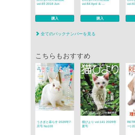
vol.65 2018 Jun
vol.64 April ＆ ...
vol.6
購入
購入
全てのバックナンバーを見る
こちらもおすすめ
うさぎと暮らす 2026年7
猫びより vol.141 2026年
RET
月号 No100
夏号
ー) 2