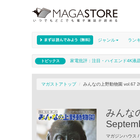
ジャンル
ラン
家電批評：注目・ハイエンド4K液
トピックス
マガストアトップ
みんなの上野動物園 vol.67 201
みんなの上
Septem
マガジンハウス / 