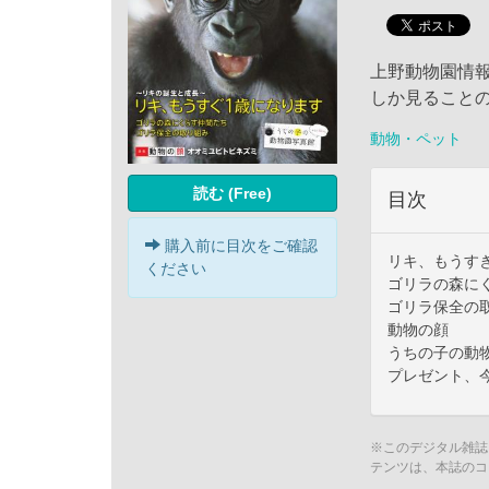
上野動物園情
しか見ること
動物・ペット
読む (Free)
目次
購入前に目次をご確認
リキ、もうす
ください
ゴリラの森に
ゴリラ保全の
動物の顔
うちの子の動
プレゼント、
※このデジタル雑誌
テンツは、本誌のコ