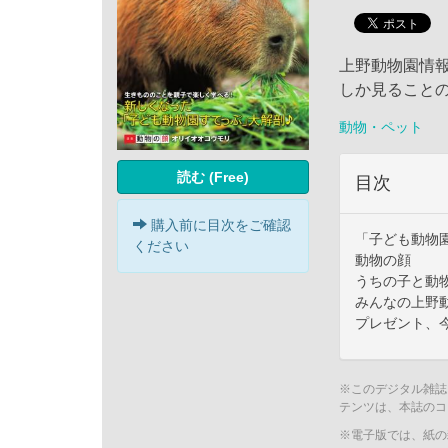
上野動物園情
しか見ること
動物・ペット
読む (Free)
目次
購入前に目次をご確認
「子ども動物
ください
動物の顔
うちの子と動
みんなの上野
プレゼント、
※このデジタル雑誌
テンツは、本誌のコ
※電子版では、紙の