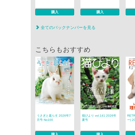
購入
購入
全てのバックナンバーを見る
こちらもおすすめ
うさぎと暮らす 2026年7
猫びより vol.141 2026年
RET
月号 No100
夏号
ー) 2
購入
購入