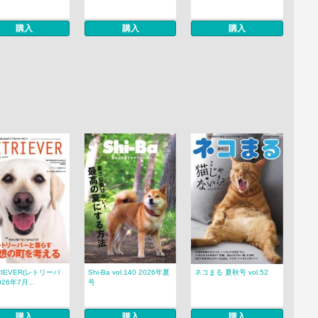
購入
購入
購入
RIEVER(レトリーバ
Shi-Ba vol.140 2026年夏
ネコまる 夏秋号 vol.52
026年7月...
号
購入
購入
購入