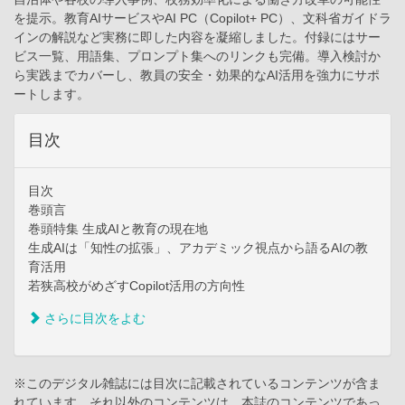
を提示。教育AIサービスやAI PC（Copilot+ PC）、文科省ガイドラ
インの解説など実務に即した内容を凝縮しました。付録にはサー
ビス一覧、用語集、プロンプト集へのリンクも完備。導入検討か
ら実践までカバーし、教員の安全・効果的なAI活用を強力にサポ
ートします。
目次
目次
巻頭言
巻頭特集 生成AIと教育の現在地
生成AIは「知性の拡張」、アカデミック視点から語るAIの教
育活用
若狭高校がめざすCopilot活用の方向性
さらに目次をよむ
※このデジタル雑誌には目次に記載されているコンテンツが含ま
れています。それ以外のコンテンツは、本誌のコンテンツであっ