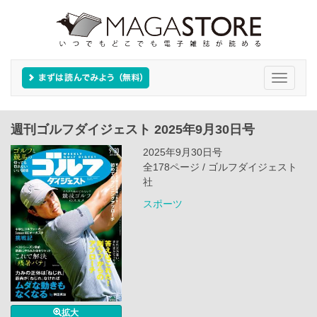
Toggle
navigati
週刊ゴルフダイジェスト 2025年9月30日号
2025年9月30日号
全178ページ / ゴルフダイジェスト
社
スポーツ
拡大