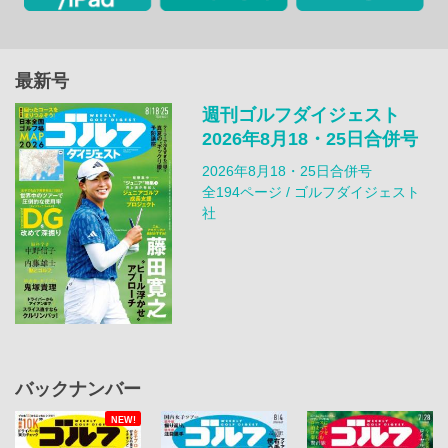
最新号
週刊ゴルフダイジェスト
2026年8月18・25日合併号
2026年8月18・25日合併号
全194ページ / ゴルフダイジェスト
社
バックナンバー
NEW!