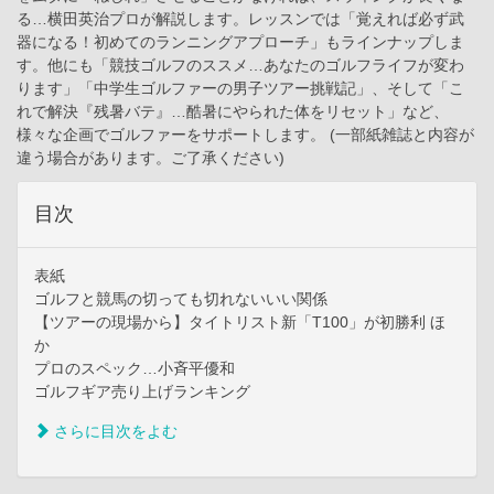
る…横田英治プロが解説します。レッスンでは「覚えれば必ず武
器になる！初めてのランニングアプローチ」もラインナップしま
す。他にも「競技ゴルフのススメ…あなたのゴルフライフが変わ
ります」「中学生ゴルファーの男子ツアー挑戦記」、そして「こ
れで解決『残暑バテ』…酷暑にやられた体をリセット」など、
様々な企画でゴルファーをサポートします。 (一部紙雑誌と内容が
違う場合があります。ご了承ください)
目次
表紙
ゴルフと競馬の切っても切れないいい関係
【ツアーの現場から】タイトリスト新「T100」が初勝利 ほ
か
プロのスペック…小斉平優和
ゴルフギア売り上げランキング
さらに目次をよむ