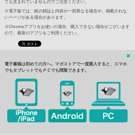
ても含まれていませんのでご注意ください。
※電子版では、紙の雑誌と内容が一部異なる場合や、掲載されな
いページがある場合があります。
※Chromeアプリをお使いの場合、購入できない場合がございます
ので、最新のアプリをご利用ください。
電子書籍は初めての方へ。マガストアで一度購入すると、スマホ
でもタブレットでもＰＣでも閲覧できます。