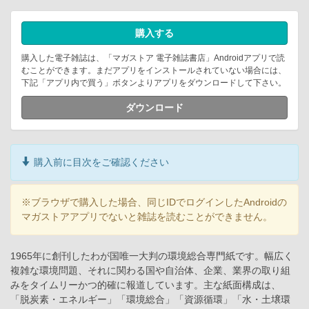
購入する
購入した電子雑誌は、「マガストア 電子雑誌書店」Androidアプリで読
むことができます。まだアプリをインストールされていない場合には、
下記「アプリ内で買う」ボタンよりアプリをダウンロードして下さい。
ダウンロード
購入前に目次をご確認ください
※ブラウザで購入した場合、同じIDでログインしたAndroidの
マガストアアプリでないと雑誌を読むことができません。
1965年に創刊したわが国唯一大判の環境総合専門紙です。幅広く
複雑な環境問題、それに関わる国や自治体、企業、業界の取り組
みをタイムリーかつ的確に報道しています。主な紙面構成は、
「脱炭素・エネルギー」「環境総合」「資源循環」「水・土壌環