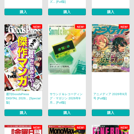
ズ... [Full版]
購入
購入
購入
NEW!
NEW!
NEW!
週刊GoodsPress
サウンド＆レコーディン
アニメディア 2026年9月
DIGITAL 2026... [Special
グ・マガジン 2026年9
号 [Full版]
版]
月... [Full版]
購入
購入
購入
NEW!
NEW!
NEW!