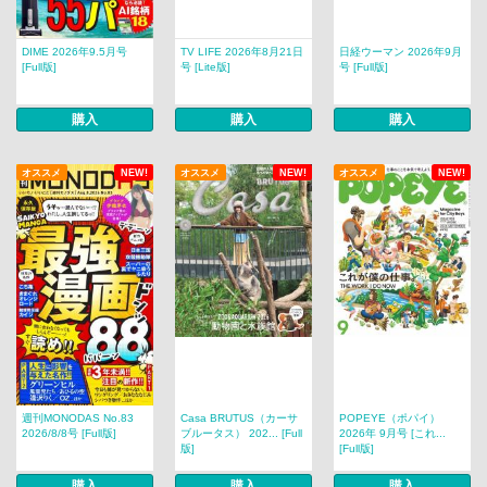
DIME 2026年9.5月号
TV LIFE 2026年8月21日
日経ウーマン 2026年9月
[Full版]
号 [Lite版]
号 [Full版]
購入
購入
購入
オススメ
NEW!
オススメ
NEW!
オススメ
NEW!
週刊MONODAS No.83
Casa BRUTUS（カーサ
POPEYE（ポパイ）
2026/8/8号 [Full版]
ブルータス） 202... [Full
2026年 9月号 [これ...
版]
[Full版]
購入
購入
購入