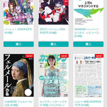
パッシュ！ 2026年9月号
月刊アニメージュ 2026
DIAMOND ハーバード・
[Full版]
年9月号 [Full版]
ビジネス・レビュー 2...
[Full版]
購入
購入
購入
NEW!
NEW!
NEW!
ぴあMOOK フェルメール
カメラマン リターンズ＃
シルバー新報 2026年8月
ぴあ [Full版]
17 間違いだらけのレン
7日号 [Full版]