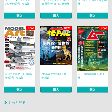
サッカーダイジェスト
クロワッサン 2026年8月
サライ 2026年9月号 [Full
2026年9月号 [Full版]
25日号No.1171... [Full版]
版]
購入
購入
購入
NEW!
NEW!
NEW!
月刊モデルアート 2026
BE-PAL 2026年9月号
ムー 2026年9月号 [Full
年9月号 [Full版]
[Full版]
版]
購入
購入
購入
もっと見る