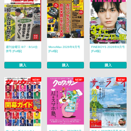
週刊金曜日 8/7・8/14合
MonoMax 2026年9月号
FINEBOYS 2026年9月号
併号 [Full版]
[Full版]
[Full版]
購入
購入
購入
NEW!
NEW!
NEW!