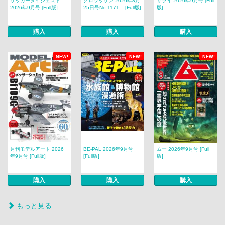
サッカーダイジェスト
クロワッサン 2026年8月
サライ 2026年9月号 [Full
2026年9月号 [Full版]
25日号No.1171... [Full版]
版]
購入
購入
購入
NEW!
NEW!
NEW!
月刊モデルアート 2026
BE-PAL 2026年9月号
ムー 2026年9月号 [Full
年9月号 [Full版]
[Full版]
版]
購入
購入
購入
もっと見る