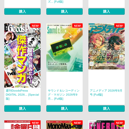
ズ... [Full版]
購入
購入
購入
NEW!
NEW!
NEW!
週刊GoodsPress
サウンド＆レコーディン
アニメディア 2026年9月
DIGITAL 2026... [Special
グ・マガジン 2026年9
号 [Full版]
版]
月... [Full版]
購入
購入
購入
NEW!
NEW!
NEW!