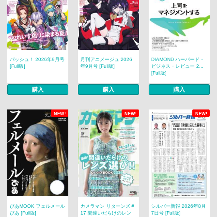
パッシュ！ 2026年9月号
月刊アニメージュ 2026
DIAMOND ハーバード・
[Full版]
年9月号 [Full版]
ビジネス・レビュー 2...
[Full版]
購入
購入
購入
NEW!
NEW!
NEW!
ぴあMOOK フェルメール
カメラマン リターンズ＃
シルバー新報 2026年8月
ぴあ [Full版]
17 間違いだらけのレン
7日号 [Full版]