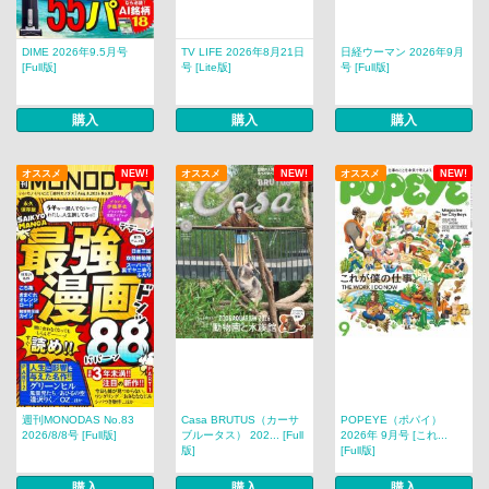
DIME 2026年9.5月号
TV LIFE 2026年8月21日
日経ウーマン 2026年9月
[Full版]
号 [Lite版]
号 [Full版]
購入
購入
購入
オススメ
NEW!
オススメ
NEW!
オススメ
NEW!
週刊MONODAS No.83
Casa BRUTUS（カーサ
POPEYE（ポパイ）
2026/8/8号 [Full版]
ブルータス） 202... [Full
2026年 9月号 [これ...
版]
[Full版]
購入
購入
購入