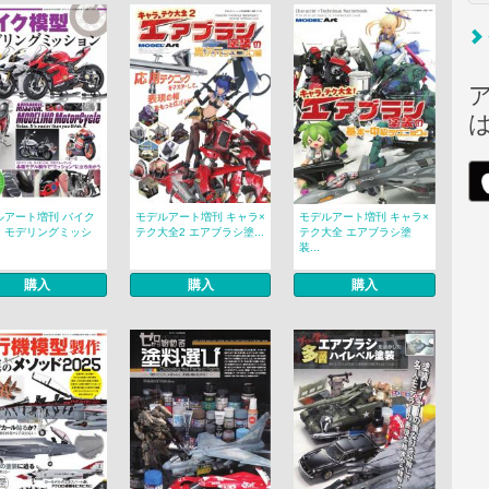
ルアート増刊 バイク
モデルアート増刊 キャラ×
モデルアート増刊 キャラ×
 モデリングミッシ
テク大全2 エアブラシ塗...
テク大全 エアブラシ塗
装...
購入
購入
購入