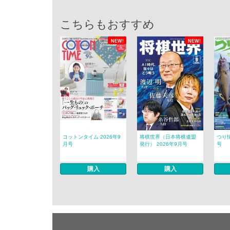
こちらもおすすめ
NEW!
NEW!
コットンタイム 2026年9
将棋世界（日本将棋連盟
つり情
月号
発行） 2026年9月号
号
購入
購入