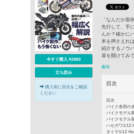
「なんだか面
先行して、手
んか？確かに
本を押さえれ
紹介するノウ
扉を開けてみ
今すぐ購入 ¥2860
趣味
立ち読み
目次
購入前に目次をご確認
ください
目次
バイク各部の
バイクモデル
バイクモデル
ハセガワ1/12 
タミヤ1/12 Ho