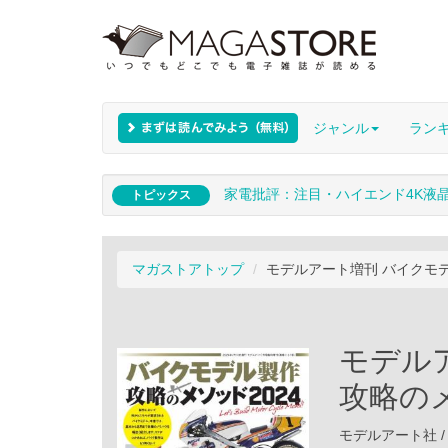
ジャンル
ラン
家電批評：注目・ハイエンド4K液
トピックス
マガストアトップ
モデルアート増刊 バイクモデ
モデル
攻略のメ
モデルアート社 / 