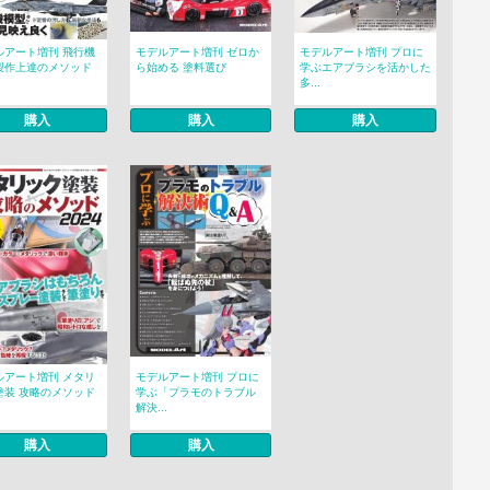
ルアート増刊 飛行機
モデルアート増刊 ゼロか
モデルアート増刊 プロに
製作上達のメソッド
ら始める 塗料選び
学ぶエアブラシを活かした
多...
購入
購入
購入
ルアート増刊 メタリ
モデルアート増刊 プロに
塗装 攻略のメソッド
学ぶ「プラモのトラブル
解決...
購入
購入