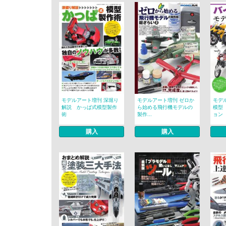
モデルアート増刊 深堀り
モデルアート増刊 ゼロか
モデ
解説 かっぱ式模型製作
ら始める飛行機モデルの
模型
術
製作...
ョン
購入
購入