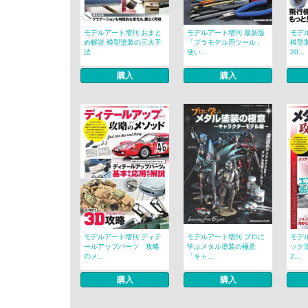
モデルアート増刊 おまと
モデルアート増刊 最新版
モデ
め解説 模型塗装の三大手
「プラモデル用ツール」
模型
法
使い...
20...
購入
購入
モデルアート増刊 ディテ
モデルアート増刊 プロに
モデ
ールアップパーツ 攻略
学ぶメタル塗装の極意
ック
のメ...
「キャ...
2...
購入
購入