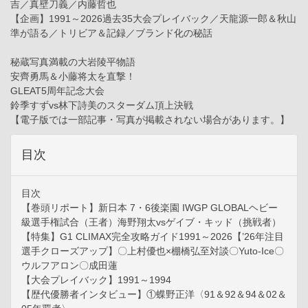
吉／真壁刀義／内藤哲也
【企画】1991～2026過去35大会プレイバック／天龍源一郎＆秋山
準が語る／トリビア＆記録／ブランド化の秘話
秘蔵写真満載の大岩陵平物語
安齊勇馬＆小藤将太を直撃！
GLEAT5周年記念大会
鈴季すずvs林下詩美のスターダム頂上決戦
【電子版では一部記事・写真が掲載されない場合があります。】
目次
目次
【巻頭リポート】新日本 7・6後楽園 IWGP GLOBALヘビー
級選手権試合（王者）海野翔太vsゲイブ・キッド（挑戦者）
【特集】G1 CLIMAX完全攻略ガイド1991～2026【’26年注目
選手クローズアップ】〇上村優也×棚橋弘至対談〇Yuto-Ice〇
ウルフアロン〇成田蓮
【大会プレイバック】1991～1994
【歴代優勝者インタビュー】①蝶野正洋〈91＆92＆94＆02＆