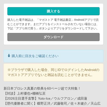
購入する
購入した電子雑誌は、「マガストア 電子雑誌書店」Androidアプリで読
むことができます。まだアプリをインストールされていない場合には、
下記「アプリ内で買う」ボタンよりアプリをダウンロードして下さい。
ダウンロード
購入前に目次をご確認ください
※ブラウザで購入した場合、同じIDでログインしたAndroidの
マガストアアプリでないと雑誌を読むことができません。
新日本プロレス真夏の祭典を60ページ超で大特集！
【対談】上村優也×棚橋弘至
【2026注目選手直撃】Yuto-Ice／ウルフアロン／成田蓮
【歴代優勝者に聞く】蝶野正洋／武藤敬司／佐々木健介／天山広