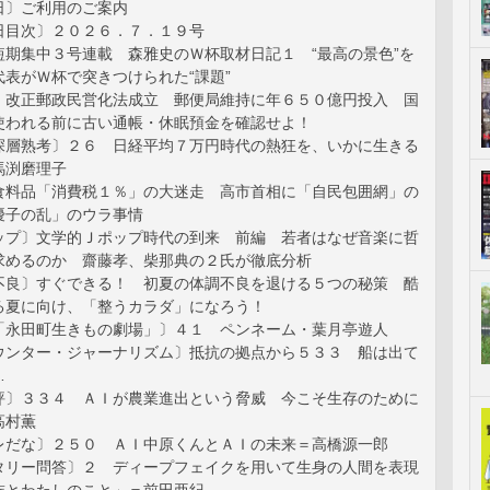
日〕ご利用のご案内
日目次〕２０２６．７．１９号
短期集中３号連載 森雅史のＷ杯取材日記１ “最高の景色”を
表がＷ杯で突きつけられた“課題”
〕改正郵政民営化法成立 郵便局維持に年６５０億円投入 国
使われる前に古い通帳・休眠預金を確認せよ！
深層熟考〕２６ 日経平均７万円時代の熱狂を、いかに生きる
馬渕磨理子
食料品「消費税１％」の大迷走 高市首相に「自民包囲網」の
優子の乱」のウラ事情
ップ〕文学的Ｊポップ時代の到来 前編 若者はなぜ音楽に哲
求めるのか 齋藤孝、柴那典の２氏が徹底分析
不良〕すぐできる！ 初夏の体調不良を退ける５つの秘策 酷
る夏に向け、「整うカラダ」になろう！
「永田町生きもの劇場」〕４１ ペンネーム・葉月亭遊人
ウンター・ジャーナリズム〕抵抗の拠点から５３３ 船は出て
…
評〕３３４ ＡＩが農業進出という脅威 今こそ生存のために
高村薫
レだな〕２５０ ＡＩ中原くんとＡＩの未来＝高橋源一郎
タリー問答〕２ ディープフェイクを用いて生身の人間を表現