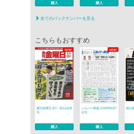
購入
購入
全てのバックナンバーを見る
こちらもおすすめ
NEW!
NEW!
週刊金曜日 8/7・8/14合併
シルバー新報 2026年8月7
紙の爆
号
日号
購入
購入