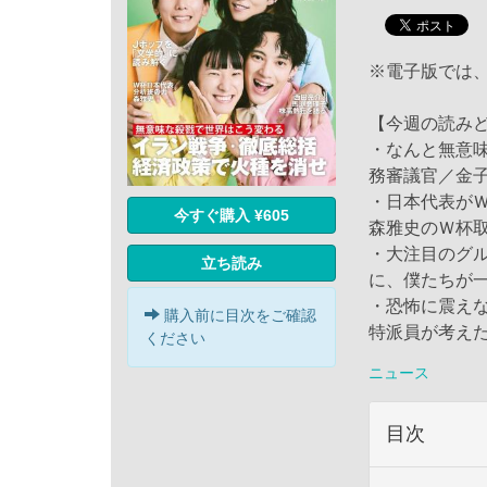
※電子版では
【今週の読み
・なんと無意
務審議官／金
・日本代表がＷ
今すぐ購入 ¥605
森雅史のＷ杯
・大注目のグ
立ち読み
に、僕たちが
・恐怖に震え
購入前に目次をご確認
特派員が考え
ください
ニュース
目次