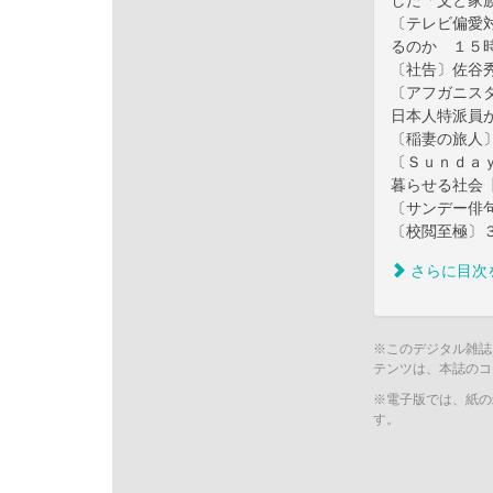
した「父と家
〔テレビ偏愛
るのか １５
〔社告〕佐谷
〔アフガニス
日本人特派員
〔稲妻の旅人
〔Ｓｕｎｄａ
暮らせる社会
〔サンデー俳
〔校閲至極〕
さらに目次
※このデジタル雑誌
テンツは、本誌のコ
※電子版では、紙の
す。