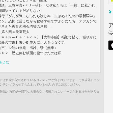
族とわたしのこと」＝前田亜紀
対談〕三谷幸喜×ペリー荻野 なぜ私たちは「一族」に惹かれ
時間語ってもまだ足りない！
秀行『がんが気になったら読む本 生きぬくための最新医学』
タン〕恐怖に震えながら秘密学校で学ぶ少女たち アフガンで
が考えた教育の機会均等の意味―
〕第５回＝天童荒太
ｙＫｅｙ―Ｐｅｒｓｏｎ〕【大和市編】福祉で描く、穏やかに
【藤沢市編】古い街並みに、人をつなぐ力
句王〕今週の兼題 風鈴、砂（無季）
３６２ 歴史刻む紙面に傷つけたのは私
をよむ
には目次に記載されているコンテンツが含まれています。それ以外のコン
ンテンツであっても含まれていません のでご注意ください。
雑誌と内容が一部異なる場合や、掲載されないページがある場合がありま