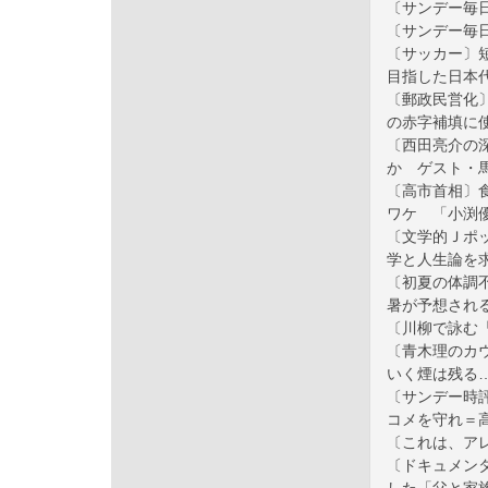
〔サンデー毎
〔サンデー毎
〔サッカー〕
目指した日本代
〔郵政民営化
の赤字補填に
〔西田亮介の
か ゲスト・
〔高市首相〕
ワケ 「小渕
〔文学的Ｊポ
学と人生論を
〔初夏の体調
暑が予想され
〔川柳で詠む
〔青木理のカ
いく煙は残る
〔サンデー時
コメを守れ＝
〔これは、ア
〔ドキュメン