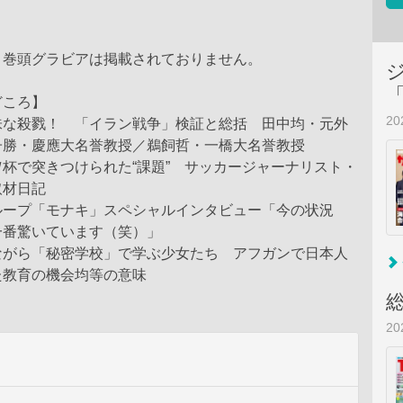
、巻頭グラビアは掲載されておりません。
どころ】
2
味な殺戮！ 「イラン戦争」検証と総括 田中均・元外
子勝・慶應大名誉教授／鵜飼哲・一橋大名誉教授
杯で突きつけられた“課題” サッカージャーナリスト・
取材日記
ループ「モナキ」スペシャルインタビュー「今の状況
一番驚いています（笑）」
ながら「秘密学校」で学ぶ少女たち アフガンで日本人
た教育の機会均等の意味
2