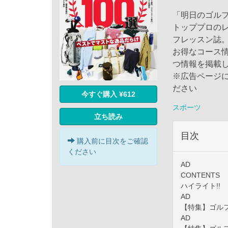
「明日のゴル
トッププロの
フレッスン誌
お得なコース
つ情報を掲載
※広告ページ
ださい
今すぐ購入 ¥612
スポーツ
立ち読み
目次
購入前に目次をご確認
ください
AD
CONTENTS
ハイライト!!
AD
【特集】ゴルフ
AD