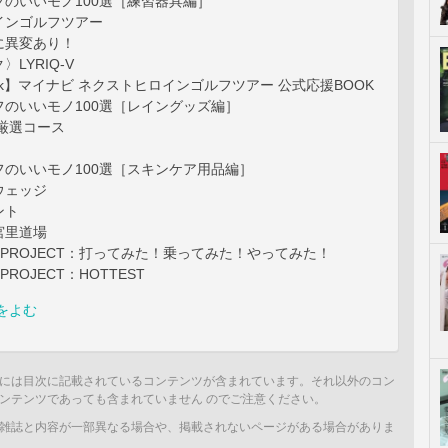
のいいモノ100選［練習器具編］
インゴルフツアー
に異変あり！
LYRIQ-V
 Book】マイナビ ネクストヒロインゴルフツアー 公式応援BOOK
のいいモノ100選［レイングッズ編］
t］厳選コース
フのいいモノ100選［スキンケア用品編］
ウェッジ
ント
］宮里道場
OY PROJECT：打ってみた！乗ってみた！やってみた！
 PROJECT：HOTTEST
をよむ
には目次に記載されているコンテンツが含まれています。それ以外のコン
ンテンツであっても含まれていません のでご注意ください。
雑誌と内容が一部異なる場合や、掲載されないページがある場合がありま