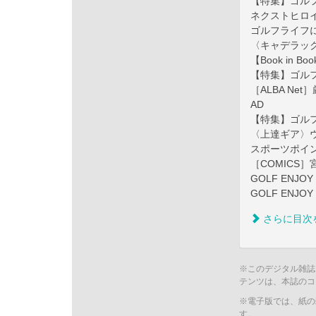
【特集】ゴルフ
ネクストヒロ
ゴルフライフ
〈キャデラック〉
【Book in
【特集】ゴルフ
［ALBA Ne
AD
【特集】ゴル
〈上達ギア〉
スポーツポイ
［COMICS
GOLF ENJ
GOLF ENJOY
さらに目次
※このデジタル雑誌
テンツは、本誌のコ
※電子版では、紙の
す。