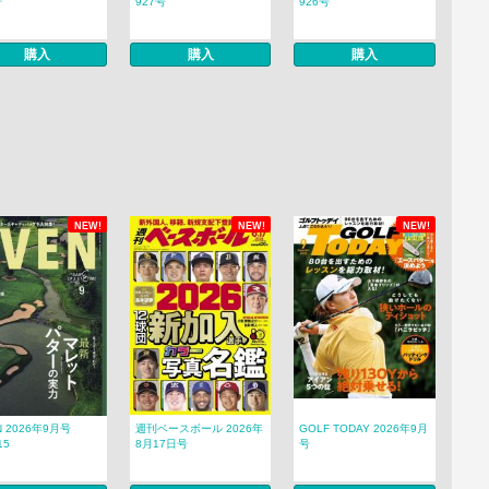
号
927号
926号
購入
購入
購入
NEW!
NEW!
NEW!
N 2026年9月号
週刊ベースボール 2026年
GOLF TODAY 2026年9月
15
8月17日号
号