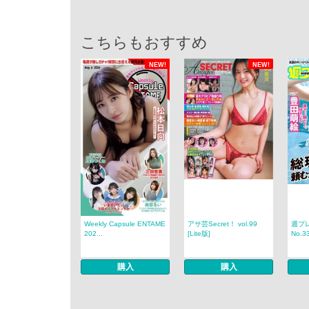
こちらもおすすめ
NEW!
NEW!
Weekly Capsule ENTAME
アサ芸Secret！ vol.99
週プレ
202...
[Lite版]
No.3
購入
購入