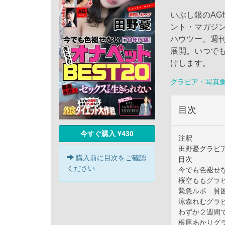
いぶし銀のA
ント・マガジ
ハウツー、週
展開。いつで
けします。
グラビア・写真
目次
今すぐ購入 ¥430
注釈
田野憂グラビ
購入前に目次をご確認
目次
ください
今でも色褪せな
桜空ももグラ
緊急ルポ 貧
涼森れむグラ
わずか２週間
根尾あかりグ