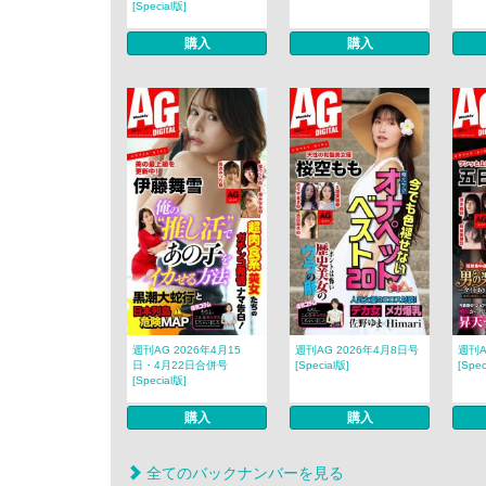
[Special版]
購入
購入
週刊AG 2026年4月15
週刊AG 2026年4月8日号
週刊A
日・4月22日合併号
[Special版]
[Spec
[Special版]
購入
購入
全てのバックナンバーを見る