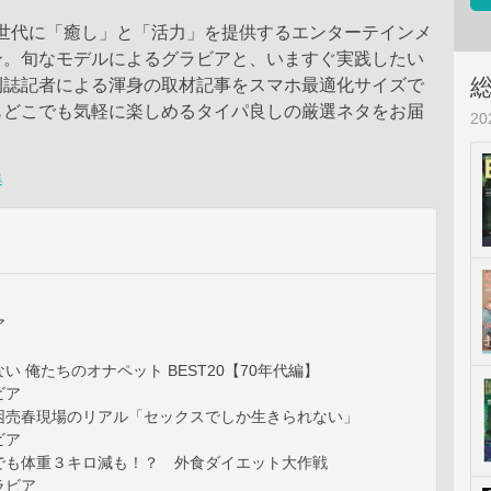
G世代に「癒し」と「活力」を提供するエンターテインメ
ン。旬なモデルによるグラビアと、いますぐ実践したい
刊誌記者による渾身の取材記事をスマホ最適化サイズで
もどこでも気軽に楽しめるタイパ良しの厳選ネタをお届
2
集
ア
い 俺たちのオナペット BEST20【70年代編】
ビア
困売春現場のリアル「セックスでしか生きられない」
ビア
でも体重３キロ減も！？ 外食ダイエット大作戦
ラビア