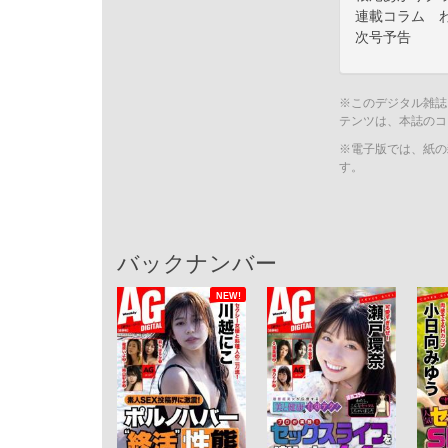
連載コラム 
次号予告
※このデジタル雑誌
テンツは、本誌のコ
※電子版では、紙の
す。
バックナンバー
NEW!