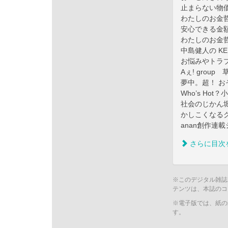
止まらない物
わたしのお金
安心できる金
わたしのお金
中島健人の K
お悩みやトラ
Aぇ! gro
夢中。超！ おそ
Who’s Hot
社会のじかん
かしこくなるクイ
anan創作
さらに目次
※このデジタル雑誌
テンツは、本誌のコ
※電子版では、紙の
す。