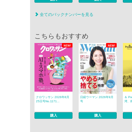
全てのバックナンバーを見る
こちらもおすすめ
NEW!
NEW!
クロワッサン 2026年8月
日経ウーマン 2026年9月
＆ P
25日号No.1171...
号
湾、
購入
購入