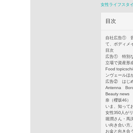
女性ライフスタ
目次
自社広告① 
て、ボディメ
目次
広告① 特別
立場で資産形
Food topi
ンヴェールほ
広告② はじ
Antenna Borde
Beauty n
奈（櫻坂46）
いま、知ってお
女性350人
堀潤さん・馬
い向き合い方
お金と向き合