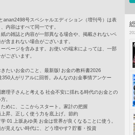
8号とanan2498号スペシャルエディション（増刊号）は表
り、内容はすべて同一です。
2
、紙の雑誌と内容が一部異なる場合や、掲載されないペ
録が含まれない場合がございます。
ラーページを含みます。お使いの端末によっては、一部
合がございます。
きたいお金のこと、最新版! お金の教科書2026
女性350人がリアルに回答。みんなのお金事情アンケー
渕磨理子さんと考える 社会不安に揺れる時代のお金との
い方。
うために、ここからスタート。家計の把握
価上昇。正しく使う力を底上げ。節約
学 01 上坂あゆ美 お金は世界が良くなることに使う。
が見えない時代に、どう増やす? 貯蓄・投資