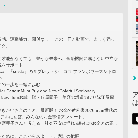
イル
音感、運動能力、関係なし！ この一冊と動画で、楽しく踊っ
イク。
な才能がなくても、豊かな未来へ。金融機関に属さない中立な
成をサポート
cschico 『seiste』のタブレットショコラ フランボワーズシトロ
か
めの一歩を一緒に歩む
r PatternMust Buy and NewsColorful Stationery
ews New Itemお試し隊・伏屋陽子 美容の坂道のぼり隊守屋麗
きたいお金のこと、最新版！ お金の教科書2026anan世代の
がリアルに回答。みんなのお金事情アンケート。
渕磨理子さんと考える 社会不安に揺れる時代のお金との正し
。
うために、ここからスタート。家計の把握