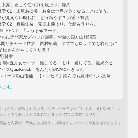
価上昇。正しく使う力を底上げ。節約
哲学 01 上坂あゆ美 お金は世界が良くなることに使う。
額が見えない時代に、どう増やす？ 貯蓄・投資
哲学 02 真船佳奈 完璧主義より、仕組み作りを。
ENTREND 「＃うま確フード」
ブルに専門家がズバッと回答。お金の四方山相談室。
up 草間リチャード敬太 西村拓哉 クズでもロックでも君たちに
松さんがやってきた!!!!!!
？小野賢章
堀 潤×五月女ケイ子 推してる、より、愛してる。最果タヒ
ズQuizKnock あんたがDIVAゆっきゅん
連載シリーズ影山優佳 【エッセイ】読んでも意味のない文章
をよむ
には目次に記載されているコンテンツが含まれています。それ以外のコン
ンテンツであっても含まれていません のでご注意ください。
雑誌と内容が一部異なる場合や、掲載されないページがある場合がありま