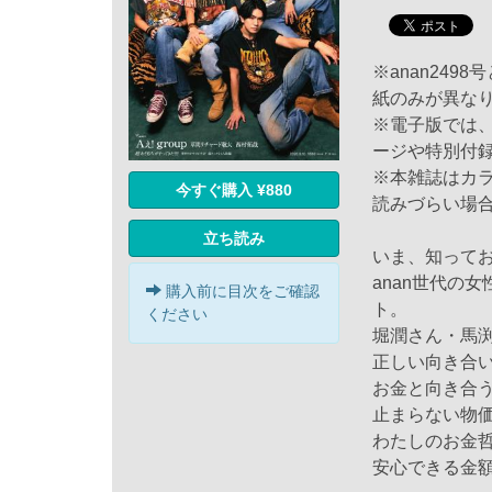
※anan249
紙のみが異な
※電子版では
ージや特別付
※本雑誌はカ
今すぐ購入 ¥880
読みづらい場
立ち読み
いま、知ってお
anan世代の
購入前に目次をご確認
ト。
ください
堀潤さん・馬
正しい向き合
お金と向き合
止まらない物
わたしのお金哲
安心できる金額