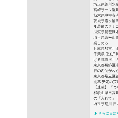
埼玉県荒川水
宮崎県一ツ瀬
栃木県中禅寺
茨城県霞ヶ浦
ル装備のタナ
滋賀県琵琶湖水
埼玉県東松山
楽しめる
兵庫県加古川
千葉県旧江戸
げる都市河川
東京都葛飾区
行の内側がね
東京都足立区
開幕 安定の
【連載】 『つ
和歌山県日高
の「入れて」
埼玉県荒川 
さらに目次