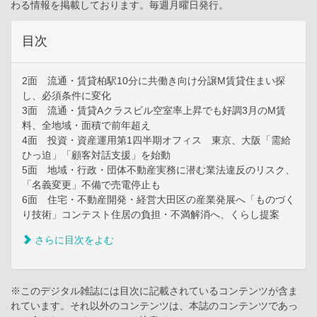
わる情報を掲載しております。毎週月曜日発行。
目次
2面 流通・賃貸柏駅10分に共働き向け分譲M賃貸住まい探
し、必須条件に変化
3面 流通・賃貸Aクラスビル空室率上昇でも好調3月のM賃
料、全地域・面積で前年超え
4面 投資・資産運用第1四半期オフィス 東京、大阪「需給
ひっ迫」「顧客対話支援」を始動
5面 地域・行政・団体不動産実務に潜む業法違反のリスク、
「名義変更」不備で売電停止も
6面 住宅・不動産開発・経営大田区の産業発展へ「ものづく
り技術」コンテスト住居の負担・不満解消へ、くらし提案
さらに目次をよむ
※このデジタル雑誌には目次に記載されているコンテンツが含ま
れています。それ以外のコンテンツは、本誌のコンテンツであっ