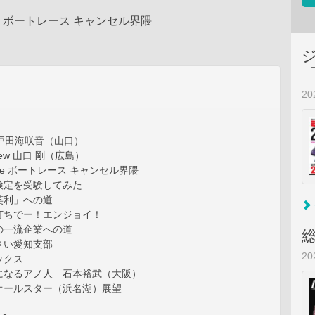
? ボートレース キャンセル界隈
2
nus 戸田海咲音（山口）
erview 山口 剛（広島）
eature ボートレース キャンセル界隈
検定を受験してみた
笑利」への道
打ちでー！エンジョイ！
の一流企業への道
さい愛知支部
2
ックス
になるアノ人 石本裕武（大阪）
オールスター（浜名湖）展望