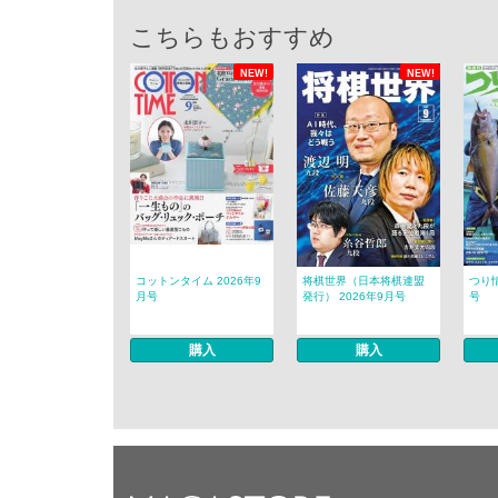
こちらもおすすめ
NEW!
NEW!
コットンタイム 2026年9
将棋世界（日本将棋連盟
つり情
月号
発行） 2026年9月号
号
購入
購入