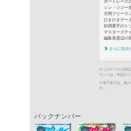
ボートレース2.
シン・ジジー
月間フリーラ
ひまひまデータO
好調選手のト
マスターズチ
編集長渡辺の
さらに目次
※このデジタル雑誌
テンツは、本誌のコ
※電子版では、紙の
す。
バックナンバー