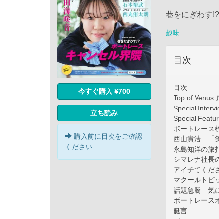
巷をにぎわす!
趣味
目次
目次
今すぐ購入 ¥700
Top of Ve
Special Int
立ち読み
Special F
ボートレース
購入前に目次をご確認
西山貴浩 「
ください
永島知洋の旅
シマレナ社長
アイチてくだ
マクールトピ
話題急騰 気
ボートレース
艇言