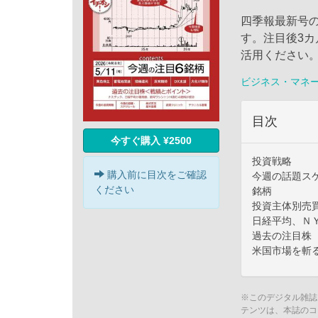
四季報最新号
す。注目後3
活用ください
ビジネス・マネ
目次
今すぐ購入 ¥2500
投資戦略
購入前に目次をご確認
今週の話題ス
ください
銘柄
投資主体別売
日経平均、Ｎ
過去の注目株
米国市場を斬
※このデジタル雑誌
テンツは、本誌のコ