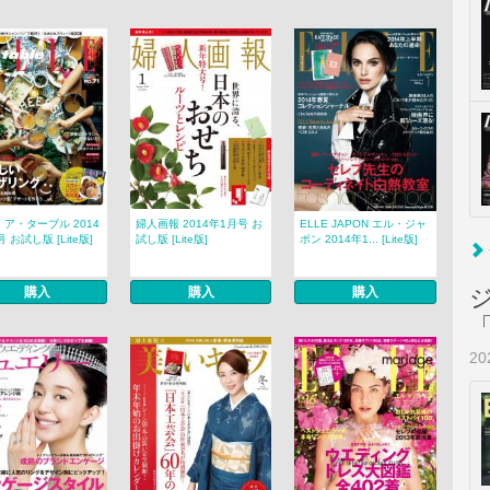
ア・ターブル 2014
婦人画報 2014年1月号 お
ELLE JAPON エル・ジャ
号 お試し版 [Lite版]
試し版 [Lite版]
ポン 2014年1... [Lite版]
購入
購入
購入
2