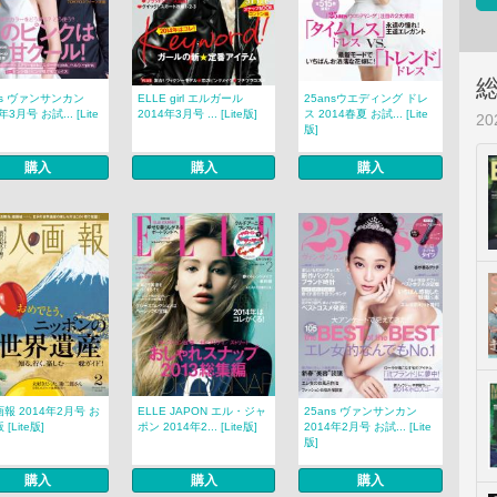
ns ヴァンサンカン
ELLE girl エルガール
25ansウエディング ドレ
年3月号 お試... [Lite
2014年3月号 ... [Lite版]
ス 2014春夏 お試... [Lite
2
版]
購入
購入
購入
報 2014年2月号 お
ELLE JAPON エル・ジャ
25ans ヴァンサンカン
[Lite版]
ポン 2014年2... [Lite版]
2014年2月号 お試... [Lite
版]
購入
購入
購入