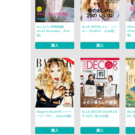
みんなの上野動物園
ELLE JAPON エル・ジャ
25a
vol.31 November... [Full
ポン 2014年3... [Lite版]
2014
版]
版]
購入
購入
Harper’s BAZAAR ハーパ
ELLE DECOR 2014年2月
婦人画
ーズ バザー... [Special版]
号 お試し版 [Lite版]
試し版 
購入
購入