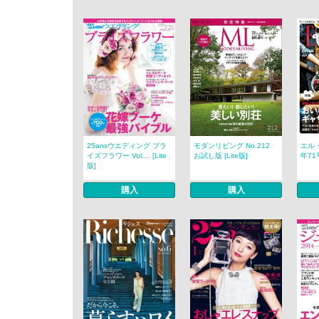
25ansウエディング ブラ
モダンリビング No.212
エル・
イズフラワー Vol.... [Lite
お試し版 [Lite版]
年71
版]
購入
購入