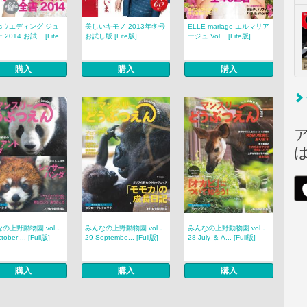
nsウエディング ジュ
美しいキモノ 2013年冬号
ELLE mariage エルマリア
2014 お試... [Lite
お試し版 [Lite版]
ージュ Vol... [Lite版]
購入
購入
購入
の上野動物園 vol．
みんなの上野動物園 vol．
みんなの上野動物園 vol．
tober ... [Full版]
29 Septembe... [Full版]
28 July ＆ A... [Full版]
購入
購入
購入