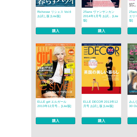
Richesse リシェス Vol.6
25ans ヴァンサンカン
25a
お試し版 [Lite版]
2014年1月号 お試... [Lite
エリー 
版]
版]
購入
購入
ELLE girl エルガール
ELLE DECOR 2013年12
みんな
2013年12月号... [Lite版]
月号 お試し版 [Lite版]
30 Oc
購入
購入